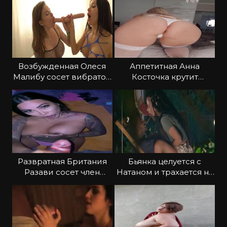
Возбужденная Олеся
Аппетитная Анна
Малибу сосет вибратор
Косточка крутит
с подругой
шикарной задницей в
трусах
Развратная Британия
Бьянка целуется с
Разави сосет член
Натаном и трахается на
партнера
шоу Звёзды в Джунглях