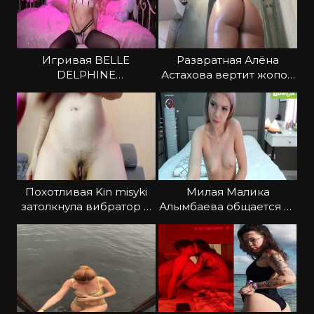
Игривая BELLE
Развратная Алёна
DELPHINE
Астахова вертит жопой
мастурбирует под
перед вебкой
музыку
Похотливая Kin misyki
Милая Малика
затолкнула вибратор в
Алымбаева общается со
киску
зрителями в голом
виде