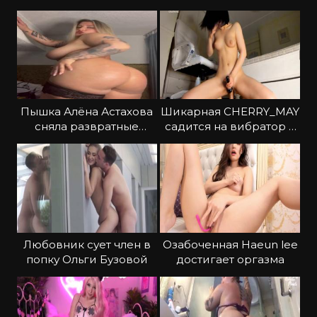
развратно
Пышка Алёна Астахова
Шикарная CHERRY_MAY
сняла развратные
садится на вибратор в
трусики
прямом эфире
Любовник сует член в
Озабоченная Haeun lee
попку Ольги Бузовой
достигает оргазма