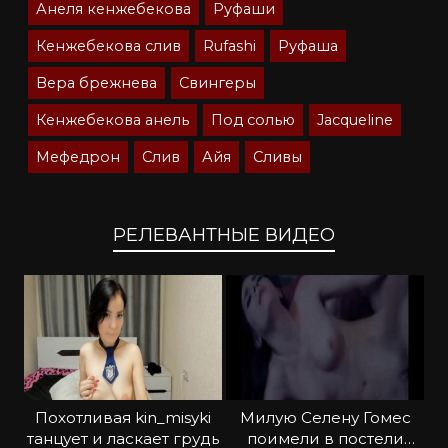
Анеля кенжебекова
Руфаши
Кенжебекова слив
Rufashi
Руфаша
Вера брежнева
Свингеры
Кенжебекова анель
Под солью
Jacqueline
Мефедрон
Слив
Айя
Сливы
РЕЛЕВАНТНЫЕ ВИДЕО
Похотливая kin_misyki
Милую Селену Гомес
танцует и ласкает грудь
поимели в постели