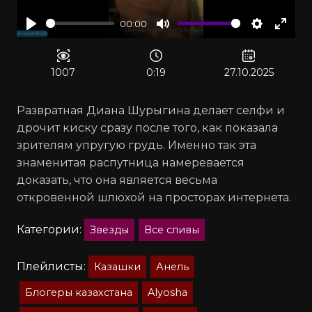
00:00
Воспроизвести
Отключить
Настрой
Войт
звук
в
полн
1007
0:19
27.10.2025
реж
Развратная Диана Шурыгина делает селфи и
дрочит киску сразу после того, как показала
зрителям упругую грудь. Именно так эта
знаменитая распутница намеревается
доказать, что она является весьма
откровенной шлюхой на просторах интернета.
Категории:
Звезды
Все сливы
Плейлисты:
Казашки
Анель
Блогеры казахстана
Alyosha