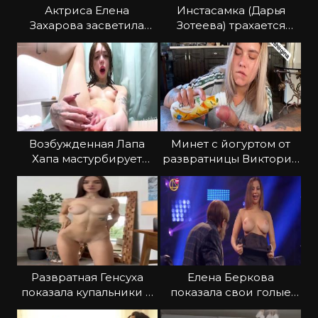
Актриса Елена
Инстасамка (Дарья
Захарова засветила
Зотеева) трахается
грудь во время купания
перед камерой
Возбужденная Лапа
Минет с йогуртом от
Хапа мастурбирует
развратницы Виктории
вибратором
Ширгиной
Развратная Генсуха
Елена Беркова
показала купальники и
показала свои голые
прелести
сиськи на ТНТ4