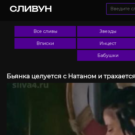
СЛИВУН
Все сливы
Звезды
Вписки
Инцест
Бабушки
Бьянка целуется с Натаном и трахаетс