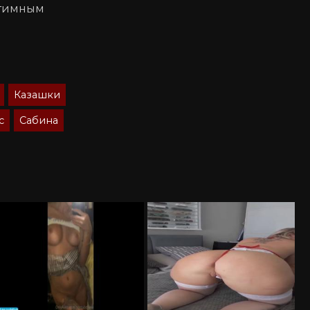
нтимным
Казашки
с
Сабина