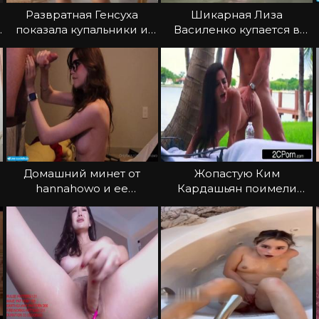
Развратная Генсуха
Шикарная Лиза
е
показала купальники и
Василенко купается в
прелести
пруду
Домашний минет от
Жопастую Ким
hannahowo и ее
Кардашьян поимели
наслаждение
после фото сессии