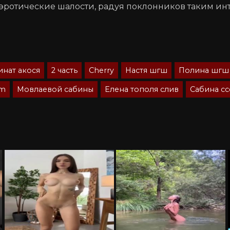
ти эротические шалости, радуя поклонников таким и
инат акося
2 часть
Cherry
Настя шгш
Полина шгш
mm
Мовлаевой сабины
Елена тополя слив
Сабина сс