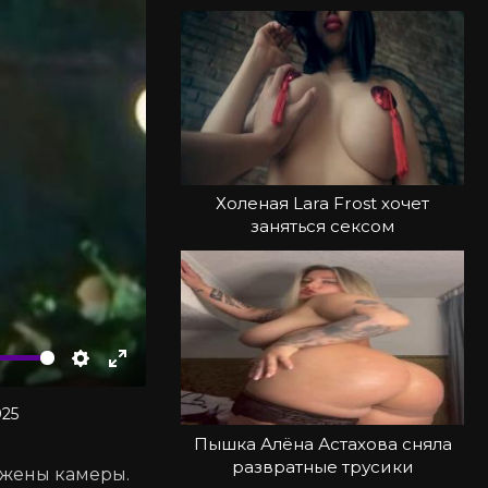
Холеная Lara Frost хочет
заняться сексом
чить
Настройки
Войти
в
025
полноэкранный
Пышка Алёна Астахова сняла
режим
развратные трусики
ложены камеры.