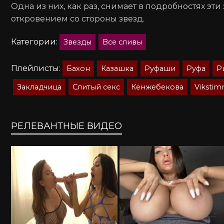
Одна из них, как раз, снимает в подробностях э
откровением со стороны звезд.
Категории:
Звезды
Все сливы
Плейлисты:
Бахон
Казашка
Руфаши
Руфа
Р
Закладчица
Слитый секс
Кенжебекова
Viksti
РЕЛЕВАНТНЫЕ ВИДЕО