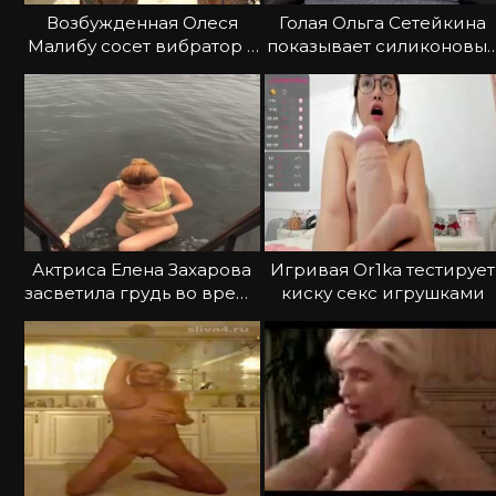
Возбужденная Олеся
Голая Ольга Сетейкина
Малибу сосет вибратор с
показывает силиконовы
подругой
сиськи
Актриса Елена Захарова
Игривая Or1ka тестирует
засветила грудь во время
киску секс игрушками
купания