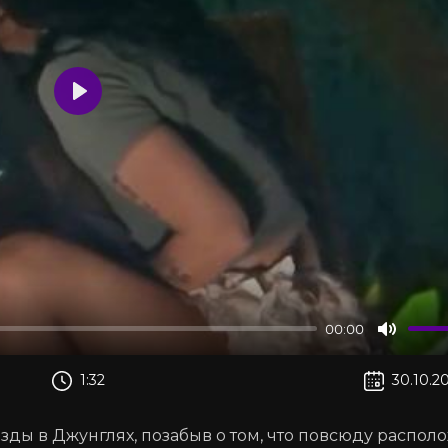
Воспроизвести
00:00
Отклю
звук
1:32
30.10.2
ёзды в Джунглях, позабыв о том, что повсюду распо