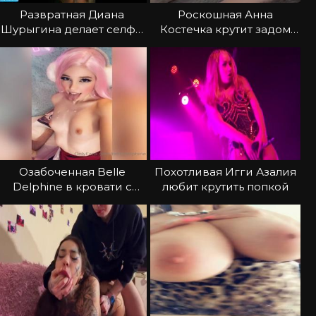
Развратная Диана
Роскошная Анна
Шурыгина делает селфи
Костечка крутит задом
и дрочит
перед камерой
Озабоченная Belle
Похотливая Игги Азалия
Delphine в кровати с
любит крутить попкой
бойфрендом